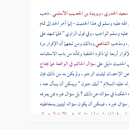
 سعيد الخدري
،
وبريدة بن الحصيب الأسلمي
. ذهب
له عليه وسلم في هذا الحديث - إنما أخر الحد إلى تمام
له عليه وسلم الواجب ، وفي قول الراوي " فلما شهد على
كم ، ومذهب
الشافعي
ومالك
ومن تبعهما أن الإقرار مرة
قرار أربعا لما ذكره الحنفية وكأنه من باب الاستثبات
ي الحديث دليل على
سؤال الحاكم في الواقعة عما يحتاج
وعن الإحصان ليثبت الرجم ، ولم يكن بد من ذلك فإن
قوله عليه السلام " أبك جنون " ويمكن أن يسأل عنه ،
 وجه الحكمة في سؤاله عن ذلك ؟ بل سؤال غيره ممن يعرفه
ع سؤال غيره ، فيمكن أن يكون سؤاله ليتبين بمخاطبته
نون . وفي الحديث : دليل على
تفويض الإمام الرجم إلى