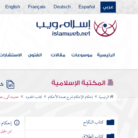
فهرس الكتاب
عربي
Español
Deutsch
Français
English
كتاب الطهارة
كتاب الصلاة
كتاب الجنائز
الرئيسية
موسوعات
مقالات
الفتوى
الاستشارات
كتاب الزكاة
كتاب الصيام
المكتبة الإسلامية
كتب
كتاب الحج
الرئيسية
إحكام الإحكام شرح عمدة الأحكام
كتاب الحدود
حديث أتى رجل ر
كتاب البيوع
كتاب النكاح
إحكام ا
ابن دقيق
كتاب الطلاق