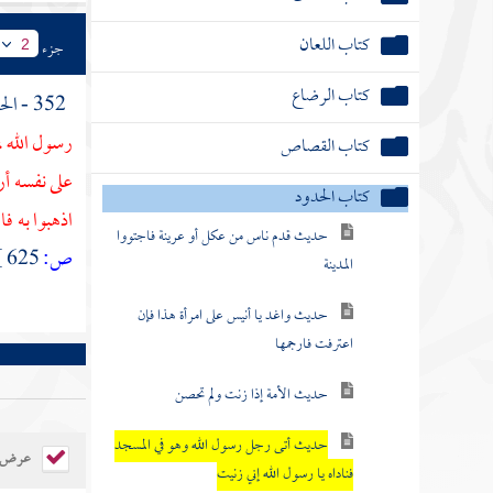
كتاب اللعان
جزء
2
كتاب الرضاع
352 - الحديث الرابع : عن
رسول الله ،
كتاب القصاص
على نفسه أر
كتاب الحدود
اذهبوا به ف
حديث قدم ناس من عكل أو عرينة فاجتووا
ص:
625 ]
المدينة
حديث واغد يا أنيس على امرأة هذا فإن
اعترفت فارجمها
حديث الأمة إذا زنت ولم تحصن
حديث أتى رجل رسول الله وهو في المسجد
عرض ال
فناداه يا رسول الله إني زنيت