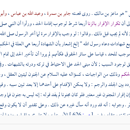
 " هو
ماعز بن مالك
. روى قصته
جابر بن سمرة
،
وعبد الله بن عباس
،
وأبو
إلى أن
تكرار الإقرار بالزنا
أربعا شرط لوجوب إقامة الحد ، ورأوا أن النبي صلى ال
 لأنه لم يجب قبل ذلك . وقالوا : لو وجب بالإقرار مرة لما أخر الرسول صلى ال
بع شهادات دعاه رسول الله " إلخ إشعار بأن الشهادة أربعا هي العلة في الح
جب للحد ، قياسا على سائر الحقوق فكأنهم لم يروا أن تأخير الحد إلى تمام الإ
ق لوجود السبب ; لأن مبنى الحد على الاحتياط في تركه ودرئه بالشبهات . وف
الحكم
وذلك من الواجبات ، كسؤاله عليه السلام عن الجنون ليتبين العقل ، 
دد بين الجلد والرجم : ولا يمكن الإقدام على أحدهما إلا بعد تبين سببه . و
إن إقرار المجنون غير معتبر فلو كان مجنونا لم يفد قوله : إنه ليس به جنون فما
ر . وجوابه : أنه قد ورد أنه سأل غيره عن ذلك . وعلى تقدير أن لا يكون وق
 تثبته وعقله ، فيبني
[
ص:
626 ]
الأمر عليه ، لا على مجرد إقراره بعدم الج
ظه يشعر بأن النبي صلى الله عليه وسلم لم يحضره .