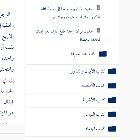
حديث إن اليهود جاءوا إلى رسول الله
" الرجل
فذكروا له أن امرأة منهم ورجلا زنيا
الحنفية 
حديث لو أن رجلا اطلع عليك بغير إذنك
الأربع ;
فحذفته بحصاة
نفسه أر
باب حد السرقة
واحدة مو
والتحقي
كتاب الأيمان والنذور
إليه في 
كتاب الأطعمة
الحد متر
كتاب الأشربة
فيقال : 
هو المؤث
كتاب اللباس
ومراجعته
كتاب الجهاد
غيره
ولف