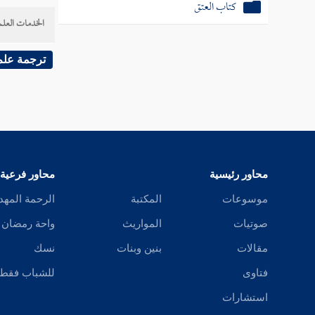
كتاب العتق
الخدمات العلم
فيؤخذ م
بالبينة 
ترجمة علم
وأما في 
هرب " في
محاور رئيسية
محاور فرعية
موسوعات
المكتبة
الرحمة المهد
صوتيات
المواريث
واحة رمضان
مقالات
بنين وبنات
نسك
فتاوى
للشباب فقط
استشارات