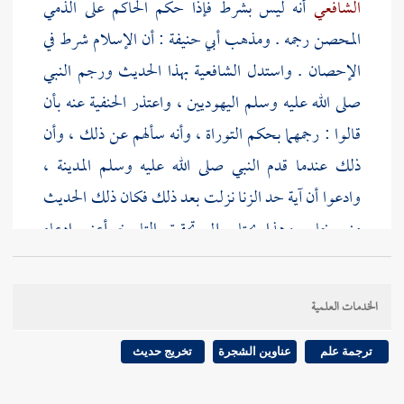
الشافعي
أنه ليس بشرط فإذا حكم الحاكم على الذمي
المحصن رجمه . ومذهب
أبي حنيفة
: أن الإسلام شرط في
الإحصان . واستدل الشافعية بهذا الحديث ورجم النبي
صلى الله عليه وسلم اليهوديين ، واعتذر الحنفية عنه بأن
قالوا : رجمهما بحكم التوراة ، وأنه سألهم عن ذلك ، وأن
ذلك عندما قدم النبي صلى الله عليه وسلم
المدينة
،
وادعوا أن آية حد الزنا نزلت بعد ذلك فكان ذلك الحديث
منسوخا . وهذا يحتاج إلى تحقيق التاريخ أعني ادعاء
النسخ . وقوله " فرأيت الرجل يجنأ على المرأة " الجيد في
الرواية " يجنأ " بفتح الياء وسكون الجيم وفتح النون ،
الخدمات العلمية
والهمزة : أي يميل ، ومنه الجنى ، قال الشاعر :
وبدلتني بالشطاط الجنى وكنت كالصعدة تحت السنان
ترجمة علم
عناوين الشجرة
تخريج حديث
وفي كلام بعضهم ما يشعر بأن اللفظة بالحاء ، يقال : حنا