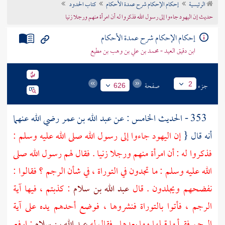
الرئيسية
إحكام الإحكام شرح عمدة الأحكام
كتاب الحدود
تراجم الأعلام
حديث إن اليهود جاءوا إلى رسول الله فذكروا له أن امرأة منهم ورجلا زنيا
إحكام الإحكام شرح عمدة الأحكام
ابن دقيق العيد - محمد بن علي بن وهب بن مطيع
جزء
صفحة
2
626
353 - الحديث الخامس : عن
عبد الله بن عمر
رضي الله عنهما
أنه قال {
إن اليهود جاءوا إلى رسول الله صلى الله عليه وسلم :
فذكروا له : أن امرأة منهم ورجلا زنيا . فقال لهم رسول الله صلى
الله عليه وسلم : ما تجدون في التوراة ، في شأن الرجم ؟ فقالوا :
نفضحهم ويجلدون . قال
عبد الله بن سلام
: كذبتم ، فيها آية
الرجم ، فأتوا بالتوراة فنشروها ، فوضع أحدهم يده على آية
الرجم فقرأ ما قبلها وما بعدها . فقال له
عبد الله بن سلام
: ارفع