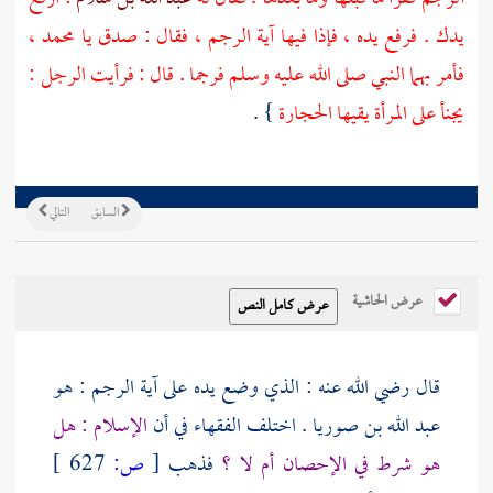
يدك . فرفع يده ، فإذا فيها آية الرجم ، فقال : صدق يا
محمد
،
فأمر بهما النبي صلى الله عليه وسلم فرجما . قال : فرأيت الرجل :
يجنأ على المرأة يقيها الحجارة
} .
السابق
التالي
عرض الحاشية
قال رضي الله عنه : الذي وضع يده على آية الرجم : هو
عبد الله بن صوريا
. اختلف الفقهاء في أن
الإسلام : هل
هو شرط في الإحصان أم لا ؟
فذهب
[
ص:
627 ]