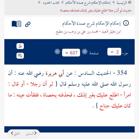
الرئيسية
إحكام الإحكام شرح عمدة الأحكام
كتاب الحدود
تراجم الأعلام
حديث لو أن رجلا اطلع عليك بغير إذنك فحذفته بحصاة
إحكام الإحكام شرح عمدة الأحكام
ابن دقيق العيد - محمد بن علي بن وهب بن مطيع
جزء
صفحة
2
627
354 - الحديث السادس : عن
أبي هريرة
رضي الله عنه : أن
رسول الله صلى الله عليه وسلم قال {
لو أن رجلا - أو قال :
امرأ - اطلع عليك بغير إذنك ، فحذفته بحصاة ، ففقأت عينه : ما
كان عليك جناح
} .
السابق
التالي