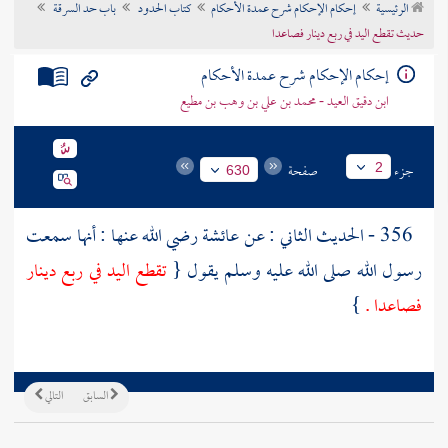
الرئيسية
إحكام الإحكام شرح عمدة الأحكام
كتاب الحدود
باب حد السرقة
تراجم الأعلام
حديث تقطع اليد في ربع دينار فصاعدا
إحكام الإحكام شرح عمدة الأحكام
ابن دقيق العيد - محمد بن علي بن وهب بن مطيع
جزء
صفحة
2
630
356 - الحديث الثاني : عن
عائشة
رضي الله عنها : أنها سمعت
رسول الله صلى الله عليه وسلم يقول {
تقطع اليد في ربع دينار
فصاعدا .
}
السابق
التالي