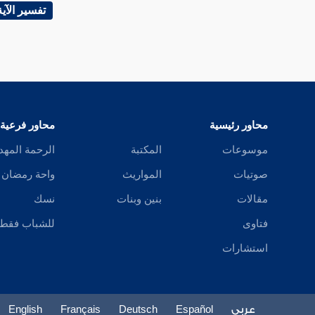
سليمان
ع
تفسير الآية
فإن كان 
صريحا في
بالمركب 
محاور رئيسية
محاور فرعية
وقد يؤخ
موسوعات
المكتبة
الرحمة المهد
امرأة م
صوتيات
المواريث
واحة رمضان
أن يحلف
مقالات
بنين وبنات
نسك
احتمال ف
فتاوى
للشباب فقط
الوجهين
استشارات
وقد يؤخذ
الله تعا
عربي
Español
Deutsch
Français
English