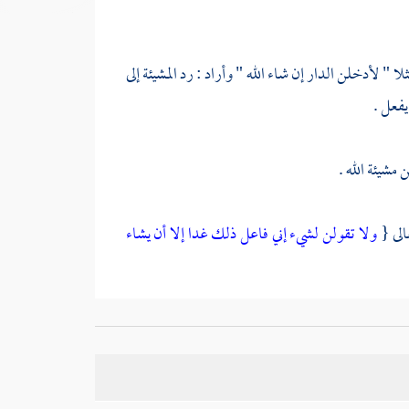
ا " لأدخلن الدار إن شاء الله " وأراد : رد المشيئة إلى
يفعل .
 مشيئة الله .
الى {
ولا تقولن لشيء إني فاعل ذلك غدا إلا أن يشاء
لاق واليمين بالله ويوقع
الطلاق ، وإن علق بالمشيئة
،
تقريره لعدم تعلقه بالحديث . وقد يؤخذ من الحديث :
ن لفظ الرسول صلى الله عليه وسلم الذي حكاه عن