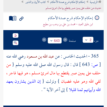
الرئيسية
إحكام الإحكام شرح عمدة الأحكام
كتاب الأيمان والنذور
تراجم الأعلام
حديث من حلف على يمين صبر يقتطع بها مال امرئ مسلم
إحكام الإحكام شرح عمدة الأحكام
ابن دقيق العيد - محمد بن علي بن وهب بن مطيع
جزء
صفحة
2
643
365 - الحديث الخامس : عن
عبد الله بن مسعود
رضي الله عنه
[
ص:
643 ]
قال : قال رسول الله صلى الله عليه وسلم {
من
حلف على يمين صبر يقتطع بها مال امرئ مسلم ، هو فيها فاجر ،
لقي الله وهو عليه غضبان
} ونزلت {
إن الذين يشترون بعهد
الله وأيمانهم ثمنا قليلا
} إلى آخر الآية " .