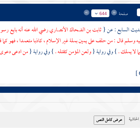
صفحة
644
ثابت بن الضحاك الأنصاري
رضي الله عنه أنه بايع رسو
يه وسلم قال : من حلف على يمين بملة غير الإسلام ، كاذبا متعمدا ، فهو كما 
ا لا يملك .
} وفي رواية {
ولعن المؤمن كقتله .
} وفي رواية {
من ادعى دعوى كاذ
حاشية