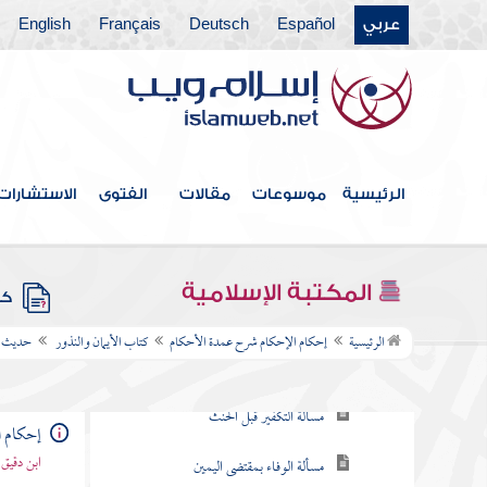
كتاب البيوع
عربي
Español
Deutsch
Français
English
كتاب النكاح
كتاب الطلاق
كتاب اللعان
الرئيسية
موسوعات
مقالات
الفتوى
الاستشارات
كتاب الرضاع
كتاب القصاص
المكتبة الإسلامية
كتب
كتاب الحدود
الرئيسية
إحكام الإحكام شرح عمدة الأحكام
كتاب الأيمان والنذور
حديث م
كتاب الأيمان والنذور
مسألة التكفير قبل الحنث
إحكام ا
ابن دقيق
مسألة الوفاء بمقتضى اليمين