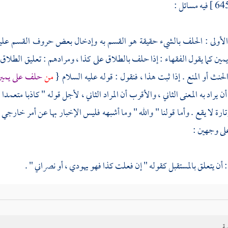
فيه مسائل :
 الأولى : الحلف بالشيء حقيقة هو القسم به وإدخال بعض حروف القسم عليه ك
مين كما يقول الفقهاء : إذا حلف بالطلاق على كذا ، ومرادهم : تعليق الطلاق ب
لحنث أو المنع . إذا ثبت هذا ، فنقول : قوله عليه السلام {
من
حلف على يمين 
ن يراد به المعنى الثاني ، والأقرب أن المراد الثاني ، لأجل قوله " كاذبا متع
تارة لا يقع . وأما قولنا " والله " وما أشبهه فليس الإخبار بها عن أمر خار
لى وجهين :
 أن يتعلق بالمستقبل كقوله " إن فعلت كذا فهو يهودي ، أو نصراني " .
: أن يتعلق بالماضي ، مثل أن يقول " إن كنت فعلت كذا فهو يهودي أو نصراني " .
عند المالكية والشافعية ، وأما عند الحنفية : ففيها الكفارة ، وقد يتعلق الأول
ية