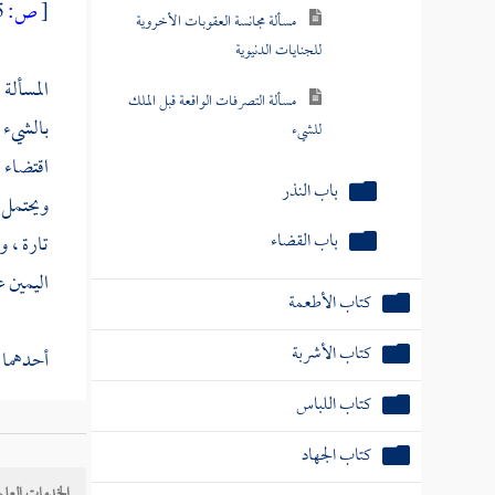
[
ص:
645 ]
مسألة مجانسة العقوبات الأخروية
للجنايات الدنيوية
المسألة
مسألة التصرفات الواقعة قبل الملك
بالشيء ي
للشيء
اقتضاء ا
باب النذر
ويحتمل أ
باب القضاء
تارة ، و
اليمين ع
كتاب الأطعمة
كتاب الأشربة
أحدهما :
كتاب اللباس
والثاني 
كتاب الجهاد
الكفارة 
الخدمات العلم