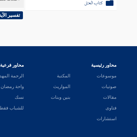
كتاب العتق
ذلك قوله
معنى ، ف
تفسير الآية
يكفر فيه
محاور رئيسية
محاور فرعية
موسوعات
المكتبة
الرحمة المهد
المسألة 
صوتيات
المواريث
واحة رمضان
ويؤخذ من
مقالات
بنين وبنات
نسك
أذن له ف
فتاوى
للشباب فقط
محدد - 
استشارات
وهذا ال