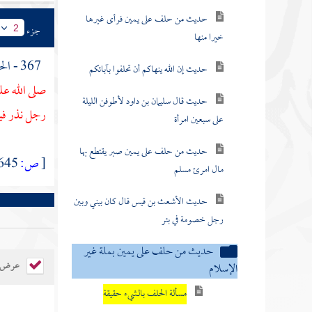
حديث من حلف على يمين فرأى غيرها
جزء
2
خيرا منها
367 - الحديث السابع : عن {
حديث إن الله ينهاكم أن تحلفوا بآبائكم
صلى الله عل
حديث قال سليمان بن داود لأطوفن الليلة
رجل نذر فيم
على سبعين امرأة
حديث من حلف على يمين صبر يقتطع بها
[
ص:
645 ]
مال امرئ مسلم
حديث الأشعث بن قيس قال كان بيني وبين
رجل خصومة في بئر
حديث من حلف على يمين بملة غير
عرض ال
الإسلام
مسألة الحلف بالشيء حقيقة