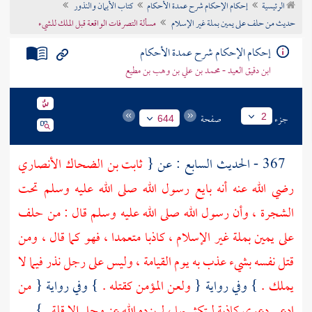
الرئيسية
إحكام الإحكام شرح عمدة الأحكام
كتاب الأيمان والنذور
تراجم الأعلام
حديث من حلف على يمين بملة غير الإسلام
مسألة التصرفات الواقعة قبل الملك للشيء
إحكام الإحكام شرح عمدة الأحكام
ابن دقيق العيد - محمد بن علي بن وهب بن مطيع
جزء
صفحة
2
644
367 - الحديث السابع : عن {
ثابت بن الضحاك الأنصاري
رضي الله عنه أنه بايع رسول الله صلى الله عليه وسلم تحت
الشجرة ، وأن رسول الله صلى الله عليه وسلم قال : من حلف
على يمين بملة غير الإسلام ، كاذبا متعمدا ، فهو كما قال ، ومن
قتل نفسه بشيء عذب به يوم القيامة ، وليس على رجل نذر فيما لا
يملك .
} وفي رواية {
ولعن المؤمن كقتله .
} وفي رواية {
من
ادعى دعوى كاذبة ليتكثر بها ، لم يزده الله عز وجل إلا قلة .
}