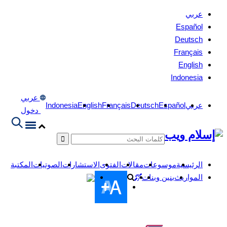
عربي
Español
Deutsch
Français
English
Indonesia
عربي
عربي
Español
Deutsch
Français
English
Indonesia
دخول
الرئيسية
موسوعات
مقالات
الفتوى
الاستشارات
الصوتيات
المكتبة
المواريث
بنين وبنات