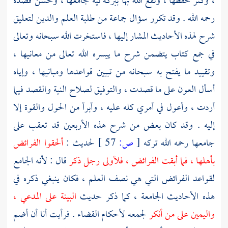
، وكثر حفظها ، ونفع الله بها ببركة نية جامعها ، وحسن قصده
رحمه الله . وقد تكرر سؤال جماعة من طلبة العلم والدين لتعليق
شرح لهذه الأحاديث المشار إليها ، فاستخرت الله سبحانه وتعالى
في جمع كتاب يتضمن شرح ما ييسره الله تعالى من معانيها ،
وتقييد ما يفتح به سبحانه من تبيين قواعدها ومبانيها ، وإياه
أسأل العون على ما قصدت ، والتوفيق لصلاح النية والقصد فيما
أردت ، وأعول في أمري كله عليه ، وأبرأ من الحول والقوة إلا
إليه . وقد كان بعض من شرح هذه الأربعين قد تعقب على
جامعها رحمه الله تركه
[
ص:
57 ]
لحديث :
ألحقوا الفرائض
بأهلها ، فما أبقت الفرائض ، فلأولى رجل ذكر
قال : لأنه الجامع
لقواعد الفرائض التي هي نصف العلم ، فكان ينبغي ذكره في
هذه الأحاديث الجامعة ، كما ذكر حديث
البينة على المدعي ،
واليمين على من أنكر
لجمعه لأحكام القضاء . فرأيت أنا أن أضم