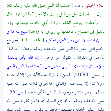
سلام الحبشي
، قال :
حدثت أن النبي صلى الله عليه وسلم كان
يقول : " فضلت على من قبلي بست ولا فخر " فذكر منها : قال
: " وأعطيت جوامع الكلم ، وكان أهل الكتاب يجعلونها جزءا
بالليل إلى الصباح ، فجمعها لي ربي في آية واحدة
سبح لله ما في
السماوات والأرض وهو العزيز الحكيم
( الحديد : 1 )
. فجوامع
الكلم التي خص بها النبي صلى الله عليه وسلم نوعان : أحدهما :
ما هو في القرآن ، كقوله عز وجل :
إن الله يأمر بالعدل
والإحسان وإيتاء ذي القربى وينهى عن الفحشاء والمنكر والبغي
( النحل : 90 ) قال
الحسن
: لم تترك هذه الآية خيرا إلا أمرت به
، ولا شرا إلا نهت عنه . والثاني : ما هو في كلامه صلى الله عليه
وسلم ، وهو منتشر موجود في السنن المأثورة عنه
[
ص:
56 ]
صلى الله عليه وسلم . وقد جمع العلماء جموعا من كلماته صلى الله
عليه وسلم الجامعة ، فصنف
الحافظ أبو بكر بن السني
كتابا سماه