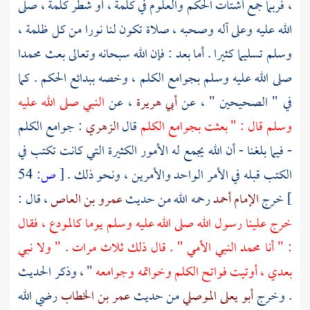
، فربما جمع أشتات الحكم والعلوم في كلمة ، أو شطر كلمة ، صلى
الله عليه وعلى آله وصحبه ، صلاة تكون لنا نورا من كل ظلمة ،
وسلم تسليما كثيرا . أما بعد : فإن الله سبحانه وتعالى بعث
محمدا
صلى الله عليه وسلم بجوامع الكلم ، وخصه ببدائع الحكم . كما
في " الصحيحين " ، عن
أبي هريرة
، عن
النبي صلى الله عليه
وسلم قال : " بعثت بجوامع الكلم
قال
الزهري
: جوامع الكلم
- فيما بلغنا - أن الله يجمع له الأمور الكثيرة التي كانت تكتب في
الكتب قبله في الأمر الواحد والأمرين ، ونحو ذلك .
[
ص:
54
]
خرج
الإمام أحمد
رحمه الله من حديث
عمرو بن العاص
، قال :
خرج علينا رسول الله صلى الله عليه وسلم يوما كالمودع ، فقال
: " أنا
محمد
النبي الأمي " . قال ذلك ثلاث مرات . " ولا نبي
بعدي ، أوتيت فواتح الكلم وخواتمه وجوامعه
" ، وذكر الحديث
. وخرج
أبو يعلى الموصلي
من حديث
عمر بن الخطاب
رضي الله