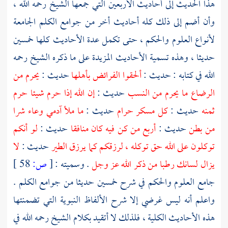
هذا الحديث إلى أحاديث الأربعين التي جمعها الشيخ رحمه الله ،
وأن أضم إلى ذلك كله أحاديث أخر من جوامع الكلم الجامعة
لأنواع العلوم والحكم ، حتى تكمل عدة الأحاديث كلها خمسين
حديثا ، وهذه تسمية الأحاديث المزيدة على ما ذكره الشيخ رحمه
الله في كتابه : حديث :
ألحقوا الفرائض بأهلها
حديث :
يحرم من
الرضاع ما يحرم من النسب
حديث :
إن الله إذا حرم شيئا حرم
ثمنه
حديث :
كل مسكر حرام
حديث :
ما ملأ آدمي وعاء شرا
من بطن
حديث :
أربع من كن فيه كان منافقا
حديث :
لو أنكم
توكلون على الله حق توكله ، لرزقكم كما يرزق الطير
حديث :
لا
يزال لسانك رطبا من ذكر الله عز وجل
. وسميته :
[
ص:
58 ]
جامع العلوم والحكم في شرح خمسين حديثا من جوامع الكلم .
واعلم أنه ليس غرضي إلا شرح الألفاظ النبوية التي تضمنتها
هذه الأحاديث الكلية ، فلذلك لا أتقيد بكلام الشيخ رحمه الله في