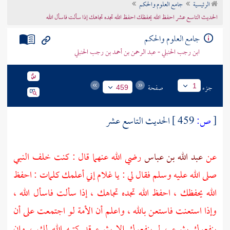
الرئيسية
جامع العلوم والحكم
تراجم الأعلام
الحديث التاسع عشر احفظ الله يحفظك احفظ الله تجده تجاهك إذا سألت فاسأل الله
جامع العلوم والحكم
ابن رجب الحنبلي - عبد الرحمن بن أحمد بن رجب الحنبلي
جزء
صفحة
1
459
[
ص:
459 ]
الحديث التاسع عشر
عن
عبد الله بن عباس
رضي الله عنهما قال : كنت خلف النبي
صلى الله عليه وسلم فقال لي : يا غلام إني أعلمك كلمات : احفظ
الله يحفظك ، احفظ الله تجده تجاهك ، إذا سألت فاسأل الله ،
وإذا استعنت فاستعن بالله ، واعلم أن الأمة لو اجتمعت على أن
ينفعوك بشيء ، لم ينفعوك إلا بشيء قد كتبه الله لك ، وإن