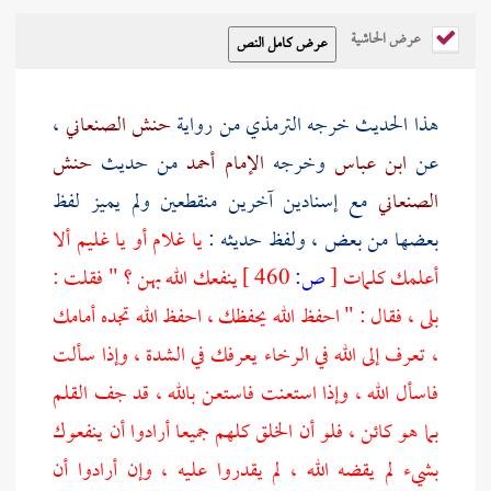
عرض الحاشية
هذا الحديث خرجه
الترمذي
من رواية
حنش الصنعاني
،
عن
ابن عباس
وخرجه
الإمام أحمد
من حديث
حنش
الصنعاني
مع إسنادين آخرين منقطعين ولم يميز لفظ
بعضها من بعض ، ولفظ حديثه :
يا غلام أو يا غليم ألا
أعلمك كلمات
[
ص:
460 ]
ينفعك الله بهن ؟ " فقلت :
بلى ، فقال : " احفظ الله يحفظك ، احفظ الله تجده أمامك
، تعرف إلى الله في الرخاء يعرفك في الشدة ، وإذا سألت
فاسأل الله ، وإذا استعنت فاستعن بالله ، قد جف القلم
بما هو كائن ، فلو أن الخلق كلهم جميعا أرادوا أن ينفعوك
بشيء لم يقضه الله ، لم يقدروا عليه ، وإن أرادوا أن