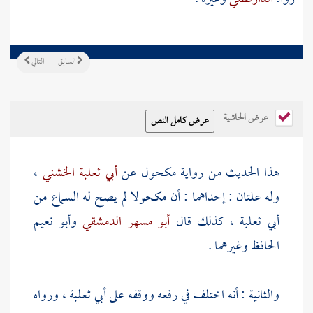
السابق
التالي
عرض الحاشية
هذا الحديث من رواية
مكحول
عن
أبي ثعلبة الخشني
،
وله علتان : إحداهما : أن
مكحولا
لم يصح له السماع من
أبي ثعلبة
، كذلك قال
أبو مسهر الدمشقي
وأبو نعيم
الحافظ وغيرهما .
والثانية : أنه اختلف في رفعه ووقفه على
أبي ثعلبة
، ورواه