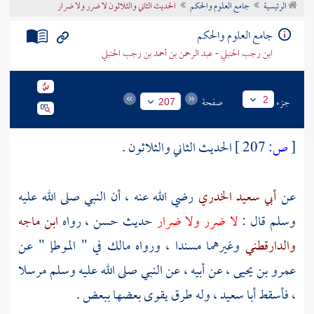
الرئيسية
جامع العلوم والحكم
الحديث الثاني والثلاثون لا ضرر ولا ضرار
تراجم الأعلام
جامع العلوم والحكم
ابن رجب الحنبلي - عبد الرحمن بن أحمد بن رجب الحنبلي
جزء
صفحة
2
207
[
ص:
207 ]
الحديث الثاني والثلاثون .
عن
أبي سعيد الخدري
رضي الله عنه ، أن النبي صلى الله عليه
وسلم قال :
لا ضرر ولا ضرار
حديث حسن ، رواه
ابن ماجه
والدارقطني
وغيرهما مسندا ، ورواه
مالك
في " الموطإ " عن
عمرو بن يحيى
، عن أبيه ، عن النبي صلى الله عليه وسلم مرسلا
، فأسقط
أبا سعيد
، وله طرق يقوى بعضها ببعض .