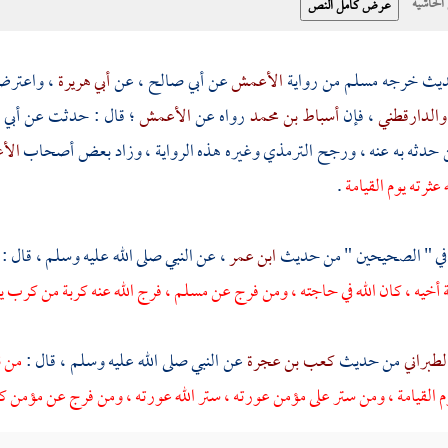
حاشية
حديث خرجه
مسلم
من رواية
الأعمش
عن
أبي صالح
، عن
أبي هريرة
، واعترض 
والدارقطني
، فإن
أسباط بن محمد
رواه عن
الأعمش
؛ قال : حدثت عن
أبي
 حدثه به عنه ، ورجح
الترمذي
وغيره هذه الرواية ، وزاد بعض أصحاب
الأ
ه عثرته يوم القيامة
.
في " الصحيحين " من حديث
ابن عمر
، عن النبي صلى الله عليه وسلم ، قال :
أخيه ، كان الله في حاجته ، ومن فرج عن مسلم ، فرج الله عنه كربة من كرب يوم 
لطبراني
من حديث
كعب بن عجرة
عن النبي صلى الله عليه وسلم ، قال :
من ن
القيامة ، ومن ستر على مؤمن عورته ، ستر الله عورته ، ومن فرج عن مؤمن كرب