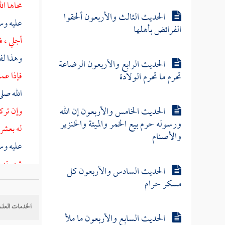
محاها ال
الحديث الثالث والأربعون ألحقوا
عليه وس
الفرائض بأهلها
أجلي ، ف
وهذا ل
الحديث الرابع والأربعون الرضاعة
فإذا عمل
تحرم ما تحرم الولادة
الله صلى
الحديث الخامس والأربعون إن الله
وإن تركه
ورسوله حرم بيع الخمر والميتة والخنزير
له بعشر 
والأصنام
عليه وس
شهوته و
الحديث السادس والأربعون كل
الله علي
مسكر حرام
عن النبي
الخدمات العلم
لم يكتب
الحديث السابع والأربعون ما ملأ