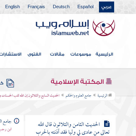
منكم منكرا فليغيره بيده فإن لم يستطع
عربي
Español
Deutsch
Français
English
فبلسانه
الحديث الخامس والثلاثون لا
تحاسدوا ولا تناجشوا ولا تباغضوا ولا
تدابروا ولا يبع بعضكم على بيع بعض
الرئيسية
موسوعات
مقالات
الفتوى
الاستشارات
الحديث السادس والثلاثون من نفس
عن مؤمن كربة من كرب الدنيا
المكتبة الإسلامية
كتب
الحديث السابع والثلاثون إن الله
الرئيسية
جامع العلوم والحكم
الحديث السابع والثلاثون إن الله كتب الحسنات 
كتب الحسنات والسيئات
جامع ال
الحديث الثامن والثلاثون قال الله
ابن رجب 
تعالى من عادى لي وليا فقد آذنته بالحرب