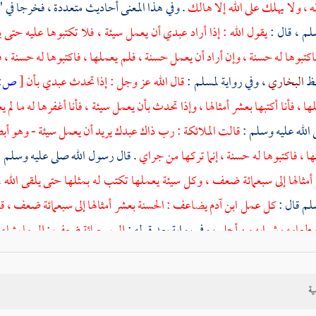
له ، ولا يهلك على الله إلا هالك
. وفي هذا المعنى أحاديث متعددة ، فخرجا ف
لم ، قال :
يقول الله : إذا أراد عبدي أن يعمل سيئة ، فلا تكتبوها عليه حتى ي
اكتبوها له حسنة ، وإن أراد أن يعمل حسنة ، فلم يعملها ، فاكتبوها له حسنة 
فظ
البخاري
، وفي رواية
لمسلم
:
قال الله عز وجل : إذا تحدث عبدي بأن
[
ص:
ها ، فأنا أكتبها بعشر أمثالها ، وإذا تحدث بأن يعمل سيئة ، فأنا أغفرها له ما لم يع
 الله عليه وسلم :
قالت الملائكة : رب ذاك عبدك يريد أن يعمل سيئة - وهو أبصر ب
ا ، فاكتبوها له حسنة ، إنما تركها من جراي
. قال رسول الله صلى عليه وسلم 
أمثالها إلى سبعمائة ضعف ، وكل سيئة يعملها تكتب له بمثلها حتى يلقى الله
.
لم قال :
كل عمل ابن آدم يضاعف : الحسنة بعشر أمثالها إلى سبعمائة ضعف ، قال 
طعامه وشرابه من أجلي
، وفي رواية بعد قوله :
إلى سبعمائة ضعف : إلى ما يشاء 
ه وسلم قال :
يقول الله : من عمل حسنة ، فله عشر أمثالها أو أزيد ، ومن عمل
 صلى الله عليه وسلم ، قال :
من هم بحسنة ، فلم يعملها ، كتبت له حسنة ، فإ
ية
 عليه شيء ، فإن عملها كتبت عليه سيئة واحدة
. وفي " المسند " عن
خريم بن