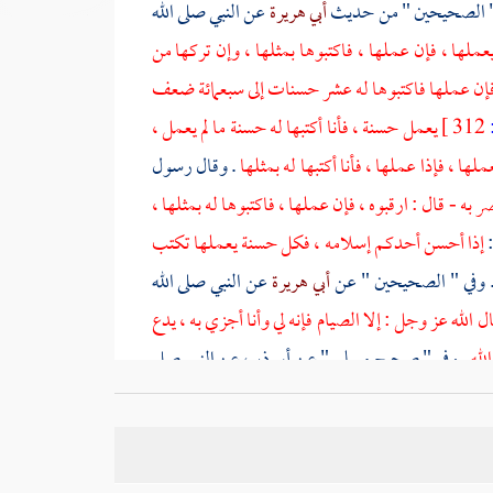
ي " الصحيحين " من حديث
أبي هريرة
عن النبي صلى الله
عملها ، فإن عملها ، فاكتبوها بمثلها ، وإن تركها من
، فإن عملها فاكتبوها له عشر حسنات إلى سبعمائة ضعف
312 ]
يعمل حسنة ، فأنا أكتبها له حسنة ما لم يعمل ،
ملها ، فإذا عملها ، فأنا أكتبها له بمثلها
. وقال رسول
ه - قال : ارقبوه ، فإن عملها ، فاكتبوها له بمثلها ،
:
إذا أحسن أحدكم إسلامه ، فكل حسنة يعملها تكتب
 وفي " الصحيحين " عن
أبي هريرة
عن النبي صلى الله
الله عز وجل : إلا الصيام فإنه لي وأنا أجزي به ، يدع
الله
. وفي " صحيح
مسلم
" عن
أبي ذر
، عن النبي صلى
 سيئة ، فجزاؤها مثلها أو أغفر
. وفيه أيضا عن
أنس
،
ن عملها كتبت له عشرا ، ومن هم بسيئة ، فلم يعملها
 فاتك
عن النبي صلى الله عليه وسلم ، قال :
من هم