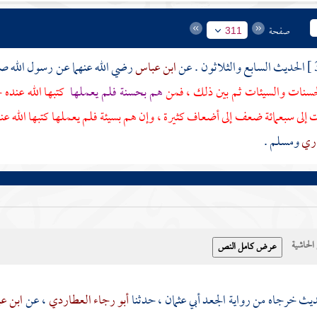
صفحة
311
الحديث السابع والثلاثون . عن
ابن عباس
رضي الله عنهما عن رسول الله صلى
لحسنات والسيئات ثم بين ذلك ، فمن
هم بحسنة فلم يعملها
كتبها الله عنده 
لى سبعمائة ضعف إلى أضعاف كثيرة ، وإن هم بسيئة فلم يعملها كتبها الله عنده
اري
ومسلم
.
حاشية
ديث خرجاه من رواية
الجعد أبي عثمان
، حدثنا
أبو رجاء العطاردي
، عن
ابن ع