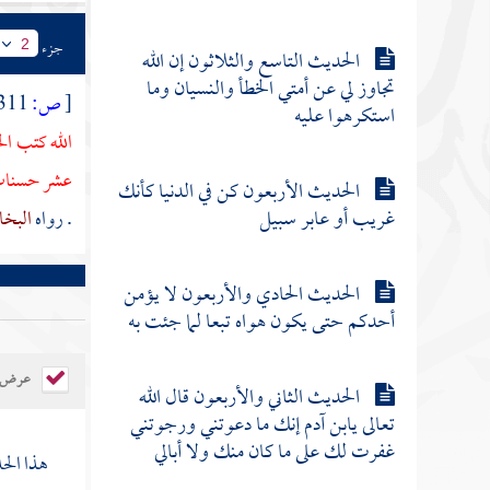
جزء
2
الحديث التاسع والثلاثون إن الله
تجاوز لي عن أمتي الخطأ والنسيان وما
[
ص:
311 ]
استكرهوا عليه
الله كتب ا
عشر حسنات إ
الحديث الأربعون كن في الدنيا كأنك
غريب أو عابر سبيل
. رواه
البخ
الحديث الحادي والأربعون لا يؤمن
أحدكم حتى يكون هواه تبعا لما جئت به
عرض ال
الحديث الثاني والأربعون قال الله
تعالى يابن آدم إنك ما دعوتني ورجوتني
غفرت لك على ما كان منك ولا أبالي
هذا الح