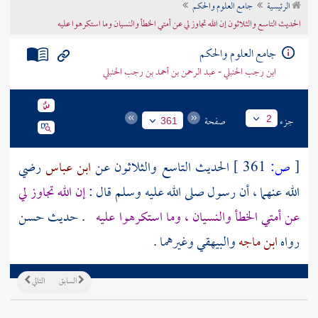
الرئيسية
جامع العلوم والحكم
تراجم الأعلام
الحديث التاسع والثلاثون إن الله تجاوز لي عن أمتي الخطأ والنسيان وما استكرهوا عليه
جامع العلوم والحكم
ابن رجب الحنبلي - عبد الرحمن بن أحمد بن رجب الحنبلي
جزء
صفحة
2
361
[
ص:
361 ]
الحديث التاسع والثلاثون عن
ابن عباس
رضي
الله عنهما ، أن رسول صلى الله عليه وسلم قال :
إن الله تجاوز لي
عن أمتي الخطأ والنسيان ، وما استكرهوا عليه
. حديث حسن
رواه
ابن ماجه
والبيهقي
وغيرهما .
السابق
التالي