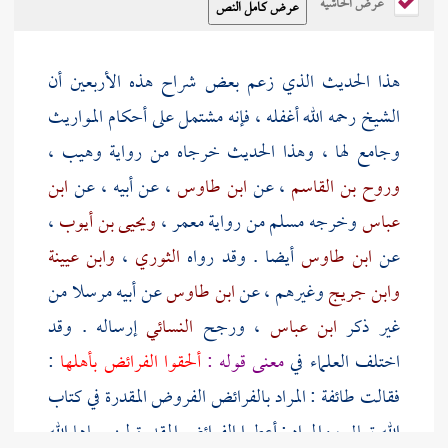
عرض الحاشية
هذا الحديث الذي زعم بعض شراح هذه الأربعين أن
الشيخ رحمه الله أغفله ، فإنه مشتمل على أحكام المواريث
وجامع لها ، وهذا الحديث خرجاه من رواية
وهيب
،
وروح بن القاسم
، عن
ابن طاوس
، عن أبيه ، عن
ابن
عباس
وخرجه
مسلم
من رواية
معمر
،
ويحيى بن أيوب
،
عن
ابن طاوس
أيضا . وقد رواه
الثوري
،
وابن عيينة
وابن جريج
وغيرهم ، عن
ابن طاوس
عن أبيه مرسلا من
غير ذكر
ابن عباس
، ورجح
النسائي
إرساله . وقد
اختلف العلماء في
معنى قوله :
ألحقوا الفرائض بأهلها
:
فقالت طائفة : المراد بالفرائض الفروض المقدرة في كتاب
الله تعالى ، والمراد : أعطوا الفرائض المقدرة لمن سماها الله