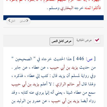
فأكلوا ثمنه
خرجه
البخاري
ومسلم
.
السابق
التالي
عرض الحاشية
[
ص:
446 ]
هذا الحديث خرجاه في " الصحيحين "
من حديث
يزيد بن أبي حبيب
، عن
عطاء
، عن
جابر
.
وفي رواية
لمسلم
أن
يزيد
قال : كتب إلي
عطاء
، فذكره ،
ولهذا قال
أبو حاتم الرازي
: لا أعلم
يزيد بن أبي حبيب
سمع من
عطاء
شيئا ، يعني أنه إنما يروي عنه كتابه ، وقد
رواه أيضا
يزيد بن أبي حبيب
، عن
عمرو بن الوليد بن