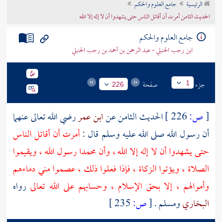
الرئيسية
جامع العلوم والحكم
تراجم الأعلام
الحديث الثامن أمرت أن أقاتل الناس حتى يشهدوا أن لا إله إلا الله
جامع العلوم والحكم
ابن رجب الحنبلي - عبد الرحمن بن أحمد بن رجب الحنبلي
جزء
صفحة
1
226
[
ص:
226 ]
الحديث الثامن عن
ابن عمر
رضي الله تعالى عنهما
أن رسول الله صلى الله عليه وسلم قال :
أمرت أن أقاتل الناس
حتى يشهدوا أن لا إله إلا الله ، وأن محمدا رسول الله ، ويقيموا
الصلاة ، ويؤتوا الزكاة ، فإذا فعلوا ذلك ، عصموا مني دماءهم
وأموالهم ، إلا بحق الإسلام ، وحسابهم على الله تعالى
رواه
البخاري
ومسلم
.
[
ص:
235 ]