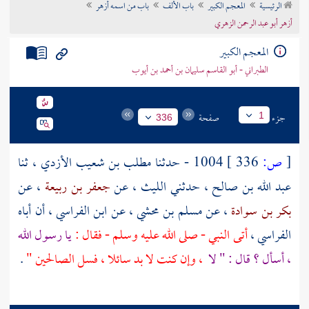
الرئيسية
المعجم الكبير
باب الألف
باب من اسمه أزهر
تراجم الأعلام
أزهر أبو عبد الرحمن الزهري
المعجم الكبير
الطبراني - أبو القاسم سليمان بن أحمد بن أيوب
جزء
صفحة
1
336
[
ص:
336 ]
1004 - حدثنا
مطلب بن شعيب الأزدي
، ثنا
عبد الله بن صالح
، حدثني
الليث
، عن
جعفر بن ربيعة
، عن
بكر بن سوادة
، عن
مسلم بن محشي
، عن
ابن الفراسي
، أن أباه
الفراسي
،
أتى النبي - صلى الله عليه وسلم - فقال :
يا رسول الله
، أسأل ؟ قال : " لا
، وإن كنت لا بد سائلا ، فسل الصالحين "
.