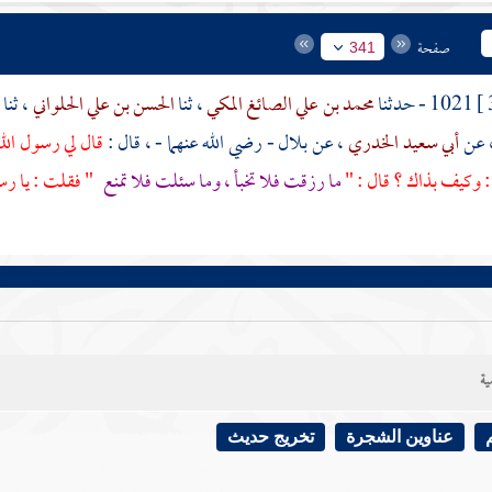
صفحة
341
1021 - حدثنا
محمد بن علي الصائغ المكي
، ثنا
الحسن بن علي الحلواني
، ثنا
ع
 عن
أبي سعيد الخدري
، عن
بلال
- رضي الله عنهما - ، قال :
قال لي رسول الله
: وكيف بذاك ؟ قال : "
ما رزقت فلا تخبأ ، وما سئلت فلا تمنع
" فقلت : يا رسو
ية
عناوين الشجرة
تخريج حديث