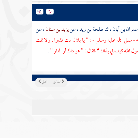
مران بن أبان
، ثنا
طلحة بن زيد
، عن
يزيد بن سنان
، عن
 - صلى الله عليه وسلم - : " يا
بلال
مت فقيرا ، ولا تمت
ل الله كيف لي بذاك ؟ فقال : " هو ذاك أو النار "
.
السابق
التالي