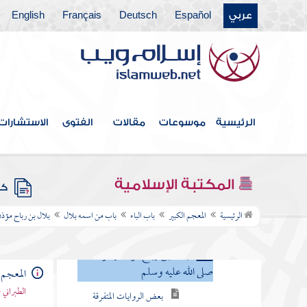
عربي
Español
Deutsch
Français
English
فهرس الكتاب
المقدمة
الرئيسية
موسوعات
مقالات
الفتوى
الاستشارات
العشرة المبشرون بالجنة
باب الألف
المكتبة الإسلامية
كتب
باب الباء
الرئيسية
المعجم الكبير
باب الباء
باب من اسمه بلال
بلال بن رباح مؤذن
باب من اسمه بلال
بلال بن رباح مؤذن رسول الله
صلى الله عليه وسلم
المعجم 
الطبراني 
بعض الروايات المتفرقة