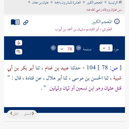
الرئيسية
المعجم الكبير
العشرة المبشرون بالجنة
عثمان بن عفان
تراجم الأعلام
سن عثمان ووفاته رضي الله عنه
المعجم الكبير
الطبراني - أبو القاسم سليمان بن أحمد بن أيوب
جزء
صفحة
1
78
[
ص:
78 ]
104 - حدثنا
عبيد بن غنام
، ثنا
أبو بكر بن أبي
شيبة
، ثنا
الحسن بن موسى
، ثنا
أبو هلال
، عن
قتادة
، قال : "
قتل
عثمان
وهو ابن تسعين أو ثمان وثمانين
" .
السابق
التالي