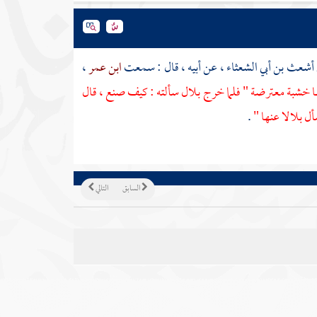
أشعث بن أبي الشعثاء
، عن أبيه ، قال : سمعت
ابن عمر
،
ا خشبة معترضة " فلما خرج
بلال
سألته : كيف صنع ، قال
أل بلالا عنها "
.
السابق
التالي