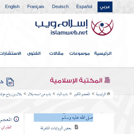
عربي
Español
Deutsch
Français
English
فهرس الكتاب
المقدمة
الرئيسية
موسوعات
مقالات
الفتوى
الاستشارات
العشرة المبشرون بالجنة
باب الألف
المكتبة الإسلامية
كتب
باب الباء
الرئيسية
المعجم الكبير
باب الباء
باب من اسمه بلال
بلال بن رباح مؤذن
باب من اسمه بلال
بلال بن رباح مؤذن رسول الله
صلى الله عليه وسلم
المعجم 
الطبراني 
بعض الروايات المتفرقة