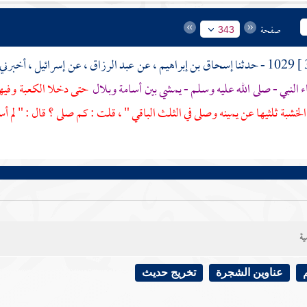
صفحة
343
1029 - حدثنا
إسحاق بن إبراهيم
، عن
عبد الرزاق
، عن
إسرائيل
، أخبرني
 النبي - صلى الله عليه وسلم - يمشي بين
أسامة
وبلال
حتى دخلا
الكعبة
وفيه
لخشبة ثلثيها عن يمينه وصلى في الثلث الباقي " ، قلت : كم صلى ؟ قال : " لم أس
ية
عناوين الشجرة
تخريج حديث