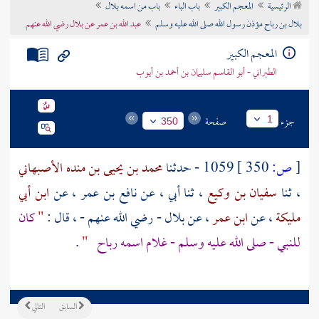
الرئيسية
المعجم الكبير
باب الباء
باب من اسمه بلال
تراجم الأعلام
بلال بن رباح مؤذن رسول الله صلى الله عليه وسلم
عبد الله بن عمر عن بلال رضي الله عنهم
المعجم الكبير
الطبراني - أبو القاسم سليمان بن أحمد بن أيوب
جزء
صفحة
1
350
[
ص:
350 ]
1059 - حدثنا
محمد بن يحيى بن منده الأصبهاني
، ثنا
سفيان بن وكيع
، ثنا أبي ، عن
نافع بن عمر
، عن
ابن أبي
مليكة
، عن
ابن عمر
، عن
بلال
- رضي الله عنهم - ، قال :
"
كان
للنبي - صلى الله عليه وسلم - غلام اسمه
رباح
"
.
السابق
التالي