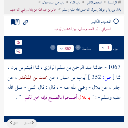
الرئيسية
المعجم الكبير
باب الباء
باب من اسمه بلال
تراجم الأعلام
بلال بن رباح مؤذن رسول الله صلى الله عليه وسلم
جابر بن عبد الله عن بلال رضي الله عنهم
المعجم الكبير
الطبراني - أبو القاسم سليمان بن أحمد بن أيوب
جزء
صفحة
1
352
1067 - حدثنا
عبد الرحمن بن سلم الرازي
، ثنا
الهيثم بن يمان
،
ثنا
[
ص:
352 ]
أيوب بن سيار
، عن
محمد بن المنكدر
، عن
جابر
، عن
بلال
- رضي الله عنه - ، قال : قال النبي - صلى الله
عليه وسلم - : "
يا
بلال
أصبحوا بالصبح فإنه خير لكم
" .
السابق
التالي