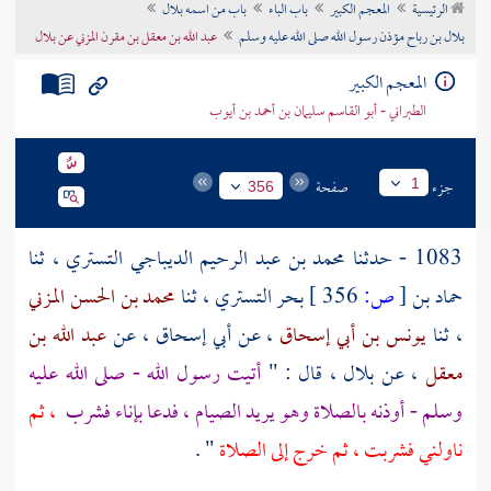
الرئيسية
المعجم الكبير
باب الباء
باب من اسمه بلال
تراجم الأعلام
بلال بن رباح مؤذن رسول الله صلى الله عليه وسلم
عبد الله بن معقل بن مقرن المزني عن بلال
المعجم الكبير
الطبراني - أبو القاسم سليمان بن أحمد بن أيوب
جزء
صفحة
1
356
1083 - حدثنا
محمد بن عبد الرحيم الديباجي التستري
، ثنا
حماد بن
[
ص:
356 ]
بحر التستري
، ثنا
محمد بن الحسن المزني
، ثنا
يونس بن أبي إسحاق
، عن
أبي إسحاق
، عن
عبد الله بن
معقل
، عن
بلال
، قال : "
أتيت رسول الله - صلى الله عليه
وسلم - أوذنه بالصلاة وهو يريد الصيام ، فدعا بإناء فشرب
، ثم
ناولني فشربت ، ثم خرج إلى الصلاة
" .