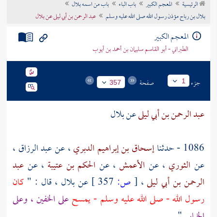
الرئيسية
المعجم الكبير
باب الباء
باب من اسمه بلال
تراجم الأعلام
بلال بن رباح مؤذن رسول الله صلى الله عليه وسلم
عبد الرحمن بن أبي ليلى عن بلال
المعجم الكبير
الطبراني - أبو القاسم سليمان بن أحمد بن أيوب
جزء
صفحة
1
357
عبد الرحمن بن أبي ليلى
عن
بلال
1086 - حدثنا
إسحاق بن إبراهيم الدبري
، عن
عبد الرزاق
،
عن
الثوري
، عن
الأعمش
، عن
الحكم بن عتيبة
، عن
عبد
الرحمن بن أبي ليلى
،
[
ص:
357 ]
عن
بلال
، قال : "
كان
رسول الله - صلى الله عليه وسلم - يمسح
على الخفين ، وعلى
الخمار
" .