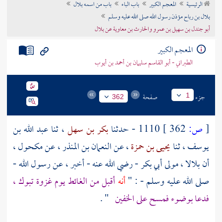
الرئيسية
المعجم الكبير
باب الباء
باب من اسمه بلال
تراجم الأعلام
بلال بن رباح مؤذن رسول الله صلى الله عليه وسلم
أبو جندل بن سهيل بن عمرو والحارث بن معاوية عن بلال
المعجم الكبير
الطبراني - أبو القاسم سليمان بن أحمد بن أيوب
جزء
صفحة
1
362
[
ص:
362 ]
1110 - حدثنا
بكر بن سهل
، ثنا
عبد الله بن
يوسف
، ثنا
يحيى بن حمزة
، عن
النعمان بن المنذر
، عن
مكحول
،
أن
بلالا
، مولى
أبي بكر
- رضي الله عنه - أخبر ، عن رسول الله -
صلى الله عليه وسلم - : "
أنه
أقبل من الغائط يوم غزوة
تبوك
،
فدعا بوضوء فمسح على الخفين
" .