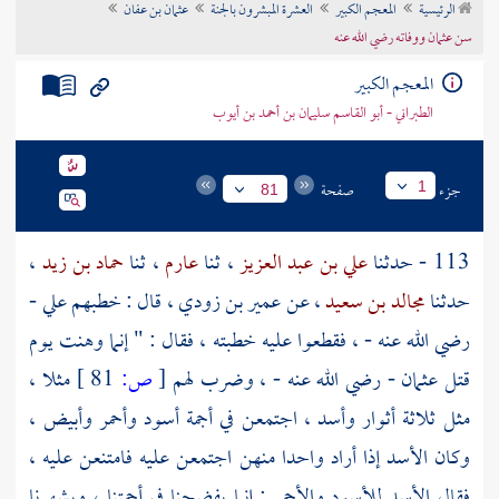
الرئيسية
المعجم الكبير
العشرة المبشرون بالجنة
عثمان بن عفان
تراجم الأعلام
سن عثمان ووفاته رضي الله عنه
المعجم الكبير
الطبراني - أبو القاسم سليمان بن أحمد بن أيوب
جزء
صفحة
1
81
113 - حدثنا
علي بن عبد العزيز
، ثنا
عارم
، ثنا
حماد بن زيد
،
حدثنا
مجالد بن سعيد
، عن
عمير بن زودي
، قال : خطبهم
علي
-
رضي الله عنه - ، فقطعوا عليه خطبته ، فقال : " إنما وهنت يوم
قتل
عثمان
- رضي الله عنه - ، وضرب لهم
[
ص:
81 ]
مثلا ،
مثل ثلاثة أثوار وأسد ، اجتمعن في أجمة أسود وأحمر وأبيض ،
وكان الأسد إذا أراد واحدا منهن اجتمعن عليه فامتنعن عليه ،
فقال الأسد للأسود والأحمر : إنما يفضحنا في أجمتنا ، ويشهرنا