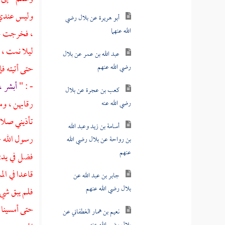
أبو هريرة عن بلال رضي
وليس عندي ،
الله عنهما
، فخرجت حت
عبد الله بن عمر عن بلال
ليلا نمت ، 
رضي الله عنهم
حتى أتيته ف
كعب بن عجرة عن بلال
- : "
أبشر ،
رضي الله عنه
رقابهن ، و
أسامة بن زيد وعبد الله
تأذيني صلاة
بن رواحة عن بلال رضي الله
رسول الله -
عنهم
فضل في يدي
جابر بن عبد الله عن
قاعدا في ال
بلال رضي الله عنهم
فلم يبق شيء
نعيم بن همار الغطفاني عن
حتى أمسينا 
بلال رضي الله عنه