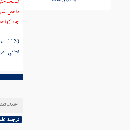
المسجد حتى 
طارق بن شهاب عن
ما فعل الذي
بلال رضي الله عنه
جاء أزواجه ،
سعد القرظ عن بلال
رضي الله عنه
1120 - حدثنا
غضيف بن الحارث عن
الثقفي
، عن
بلال رضي الله عنه
سعيد بن المسيب عن بلال
قبيصة بن ذؤيب الخزاعي
عن بلال
حفص بن عمر بن سعد
الخدمات العلم
القرظ عن بلال
ترجمة علم
عبد الله بن معقل بن