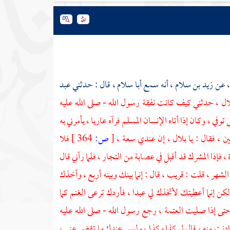
 عن
زيد بن سلام
، أنه سمع
أبا سلام
، قال : حدثني
عبد
ال
، حدثني كيف كانت نفقة رسول الله - صلى الله عليه
وفي ، وكان إذا أتاه الإنسان المسلم فرآه عاريا ، يأمرني به
 ، فقال : يا بلال ، إن عندي سعة ،
[
ص:
364 ]
فلا
ذا المشرك قد أقبل في عصابة من التجار ، فلما رآني قال
لشهر ، قلت : قريب ، قال : إنما بينك وبينه أربع ، وآخذك
 إنما أعطيتك لأتخذك لي عبدا ، فأردك ترعى الغنم كما
تى إذا صليت العتمة ، رجع رسول الله - صلى الله عليه
 ادنت منه ، قال لي كذا وكذا ، وليس عندك ما تقضي عني ،