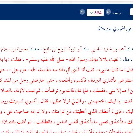
صفحة
364
لحي الهوزني
عن
بلال
أحمد بن خليد الحلبي
، ثنا
أبو توبة الربيع بن نافع
، حدثنا
معاوية بن سلام
،
، قال :
لقيت
بلالا
مؤذن رسول الله - صلى الله عليه وسلم - ، فقلت : يا
بل
ل : ما كان له شيء ، كنت أنا الذي ألي ذاك منه منذ بعثه الله - عز وجل - ، حتى ت
أستقرض فأشتري البردة ، فأكسوه وأطعمه ، حتى اعترضني رجل من المشركين
حد إلا مني ، ففعلت ، فلما كان ذات يوم توضأت ، ثم قمت لأؤذن بالصلاة ، فإ
 قلت : يا لبيك ، فتجهمني ، وقال لي قولا عظيما ، فقال : أتدري كم بينك وبين ا
يك ، فإني لم أعطك الذي أعطيتك من كرامتك ، ولا كرامة صاحبك علي ، ولكن
 ، فأخذ في نفسي ما يأخذ في أنفس الناس ، فانطلقت ، ثم أذنت بالصلاة ح
أهله ، فاستأذنت عليه فأذن لي ، فقلت : يا رسول الله ، إن المشرك الذي كنت