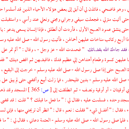
 وهو فاضحي ، فائذن لي أن آبق إلى بعض هؤلاء الأحياء الذين قد أسلموا حتى
ى أتيت منزلي ، فجعلت سيفي وجرابي ومجني ونعلي عند رأسي ، واستقبلت بو
حتى ينشق عمود الصبح الأول ، فأردت أن أنطلق ، فإذا إنسان يسعى يدعو : يا
إذا أربع ركائب مناخات عليهن أحمالهن ، فأتيت رسول الله - صلى الله عليه وسل
 فقد جاءك الله بقضائك
" فحمدت الله - عز وجل - ، وقال : " ألم تمر على ا
ما عليهن كسوة وطعام أهداهن إلي عظيم فدك ، فاقبضهن ثم اقض دينك " فف
 الصبح حتى إذا صلى رسول الله - صلى الله عليه وسلم - خرجت إلى البقيع 
 صلى الله عليه وسلم - بدين فليحضر ، فما زلت أبيع وأقضي حتى لم يبق على 
 أوقيتان - أو أوقية ونصف - ثم انطلقت إلى
[
ص:
365 ]
المسجد وقد ذهب 
مسجد وحده ، فسلمت عليه ، فقال لي : " ما فعل ما قبلك ؟ " قلت : قد قضى ا
 ، فقال : " أفضل شيء " فقلت : نعم ، قال : " انظر أن تريحني منها ، فإني لس
، فلما صلى رسول الله - صلى الله عليه وسلم - العتمة دعاني ، فقال لي : " ما