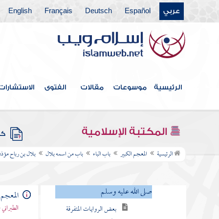
عربي
Español
Deutsch
Français
English
فهرس الكتاب
المقدمة
العشرة المبشرون بالجنة
الرئيسية
موسوعات
مقالات
الفتوى
الاستشارات
باب الألف
المكتبة الإسلامية
باب الباء
كتب
باب من اسمه بلال
الرئيسية
المعجم الكبير
باب الباء
باب من اسمه بلال
بلال بن رباح مؤذن
بلال بن رباح مؤذن رسول الله
صلى الله عليه وسلم
المعجم 
بعض الروايات المتفرقة
الطبراني 
عن بلال