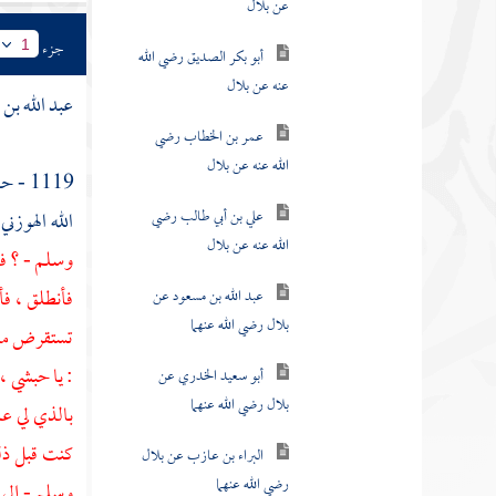
أبو بكر الصديق رضي الله
جزء
1
عنه عن بلال
عبد الله بن 
عمر بن الخطاب رضي
الله عنه عن بلال
1119 - حدثنا
علي بن أبي طالب رضي
الله الهوزني
الله عنه عن بلال
وسلم - ؟ فقا
عبد الله بن مسعود عن
فأنطلق ، ف
بلال رضي الله عنهما
تستقرض من أ
أبو سعيد الخدري عن
: يا حبشي ،
بلال رضي الله عنهما
بالذي لي عل
البراء بن عازب عن بلال
كنت قبل ذلك
رضي الله عنهما
وسلم - إلى 