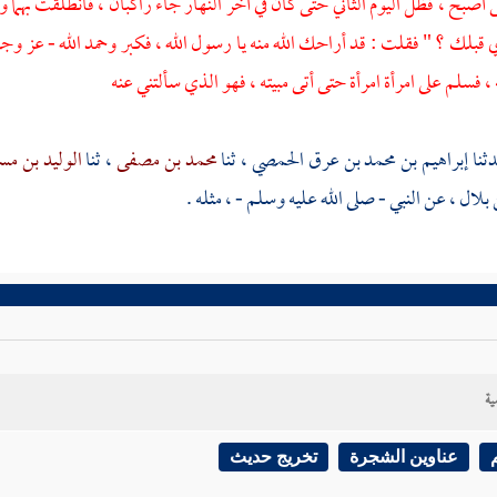
أصبح ، فظل اليوم الثاني حتى كان في آخر النهار جاء راكبان ، فانطلقت بهما وأ
 قبلك ؟ " فقلت : قد أراحك الله منه يا رسول الله ، فكبر وحمد الله - عز و
 فسلم على امرأة امرأة حتى أتى مبيته ، فهو الذي سألتني عنه
إبراهيم بن محمد بن عرق الحمصي
، ثنا
محمد بن مصفى
، ثنا
الوليد بن م
بلال
، عن النبي - صلى الله عليه وسلم - ، مثله .
ية
عناوين الشجرة
تخريج حديث