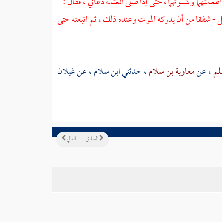
طعمتهما وكسوتهما ، حتى إذا صلى العتمة دعاني ، فقال : "
جل - شفقا من أن يدركه الموت وعنده ذلك ، ثم اتبعته حتى
سلم
، عن
معاوية بن سلام
، حدثني
ابن سلام
، عن
غيلان
السابق
التالي