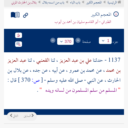
الرئيسية
المعجم الكبير
باب الباء
باب من اسمه بلال
بلال بن الحارث المزني
تراجم الأعلام
المعجم الكبير
الطبراني - أبو القاسم سليمان بن أحمد بن أيوب
جزء
صفحة
1
370
1137 - حدثنا
علي بن عبد العزيز
، ثنا
القعنبي
، ثنا
عبد العزيز
بن محمد
، عن
محمد بن عمرو
، عن أبيه ، عن جده ، عن
بلال بن
الحارث
، عن النبي - صلى الله عليه وسلم -
[
ص:
370 ]
قال :
"
المسلم من سلم المسلمون من لسانه ويده
"
.
السابق
التالي