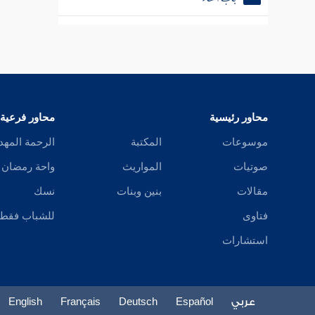
باب الدال
باب الذال
باب الراء
محاور رئيسية
محاور فرعية
باب الزاي
موسوعات
المكتبة
الرحمة المهد
باب السين
صوتيات
المواريث
واحة رمضان
باب الشين
مقالات
بنين وبنات
نسك
فتاوى
للشباب فقط
باب الصاد
استشارات
باب الضاد
باب الطاء
عربي
Español
Deutsch
Français
English