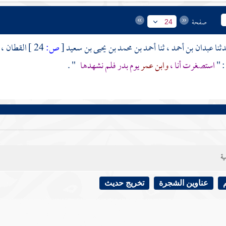
صفحة
24
عبدان بن أحمد
، ثنا
أحمد بن محمد بن يحيى بن سعيد
[
ص:
24 ]
القطان
، 
: "
استصغرت أنا ،
وابن عمر
يوم
بدر
فلم نشهدها
" .
ية
عناوين الشجرة
تخريج حديث