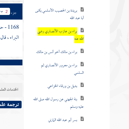
بريدة بن الحصيب الأسلمي يكنى
جزء
2
أبا عبد الله
1168 - حدثنا
براء بن عازب الأنصاري رضي
البراء
، قال 
الله عنه
براء بن مالك أخو أنس بن مالك
براء بن معرور الأنصاري ثم
السلمي
بديل بن ورقاء الخزاعي
الخدمات العلم
بنة الجهني عن رسول الله صلى الله
ترجمة علم
عليه وسلم
بسر أبو عبد الله المازني