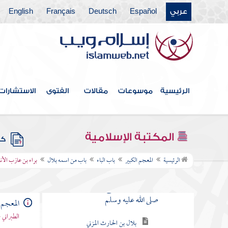
عربي
Español
Deutsch
Français
English
فهرس الكتاب
المقدمة
الرئيسية
موسوعات
مقالات
الفتوى
الاستشارات
العشرة المبشرون بالجنة
باب الألف
المكتبة الإسلامية
كتب
باب الباء
الرئيسية
المعجم الكبير
باب الباء
باب من اسمه بلال
براء بن عازب الأن
باب من اسمه بلال
بلال بن رباح مؤذن رسول الله
صلى الله عليه وسلم
المعجم 
الطبراني 
بلال بن الحارث المزني