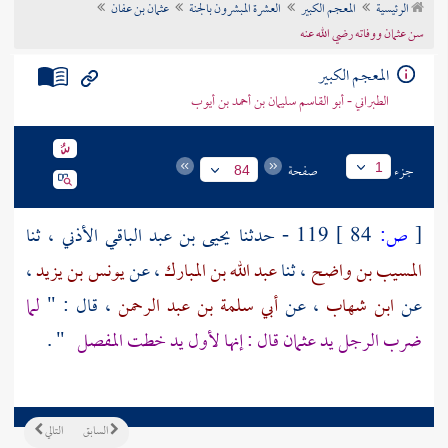
الرئيسية
المعجم الكبير
العشرة المبشرون بالجنة
عثمان بن عفان
تراجم الأعلام
سن عثمان ووفاته رضي الله عنه
المعجم الكبير
الطبراني - أبو القاسم سليمان بن أحمد بن أيوب
جزء
صفحة
1
84
[
ص:
84 ]
119 - حدثنا
يحيى بن عبد الباقي الأذني
، ثنا
المسيب بن واضح
، ثنا
عبد الله بن المبارك
، عن
يونس بن يزيد
،
عن
ابن شهاب
، عن
أبي سلمة بن عبد الرحمن
، قال : "
لما
ضرب الرجل يد
عثمان
قال : إنها لأول يد خطت المفصل
" .
السابق
التالي