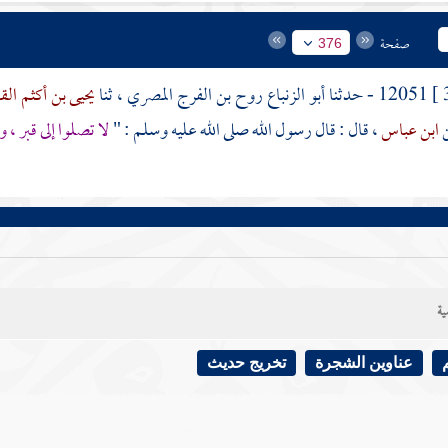
صفحة
376
12051 - حدثنا
أبو الزنباع روح بن الفرج المصري
، ثنا
يحيى بن أكثم ال
ن
ابن عباس
، قال : قال رسول الله صلى الله عليه وسلم : "
لا تصلوا إلى قبر ، 
ية
عناوين الشجرة
تخريج حديث