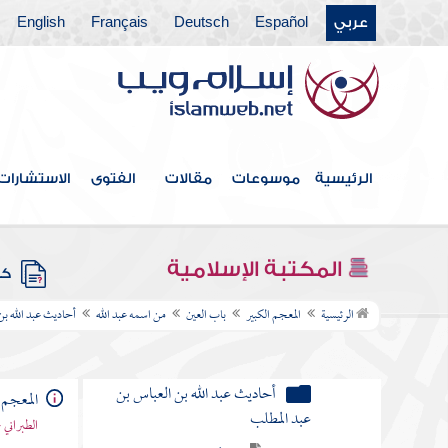
عربي
Español
Deutsch
Français
English
باب الضاد
باب الطاء
باب الظاء
باب العين
الرئيسية
موسوعات
مقالات
الفتوى
الاستشارات
من اسمه عمر
من اسمه عثمان
المكتبة الإسلامية
كتب
من اسمه عبد الله
الرئيسية
المعجم الكبير
باب العين
من اسمه عبد الله
أحاديث عبد الله بن
عبد الله بن مسعود الهذلي
أحاديث عبد الله بن العباس بن
المعجم 
عبد المطلب
الطبراني 