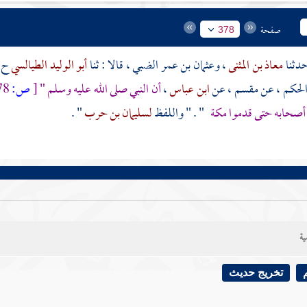
صفحة
378
معاذ بن المثنى
،
وعثمان بن عمر الضبي
، قالا : ثنا
أبو الوليد الطيالسي
ح 
لحكم
، عن
مقسم
، عن
ابن عباس
،
أن النبي صلى الله عليه وسلم "
[
ص:
378 ]
 أصحابه حتى قدموا
مكة
" . " واللفظ
لسليمان بن حرب
" .
ية
تخريج حديث