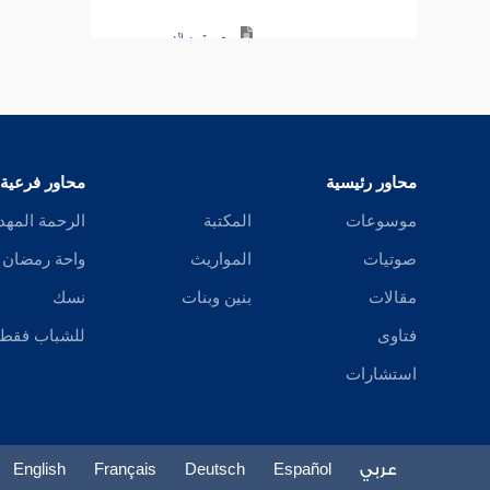
عروة بن الزبير
عن ابن عباس
سالم بن عبد الله
عن ابن عباس
أبو سلمة عن ابن
محاور رئيسية
محاور فرعية
عباس
موسوعات
المكتبة
الرحمة المهد
حميد بن عبد
صوتيات
المواريث
واحة رمضان
الرحمن عن ابن عباس
مقالات
بنين وبنات
نسك
فتاوى
للشباب فقط
عبيد الله بن عبد
الله عن ابن عباس
استشارات
علي بن الحسين
عن ابن عباس
عربي
Español
Deutsch
Français
English