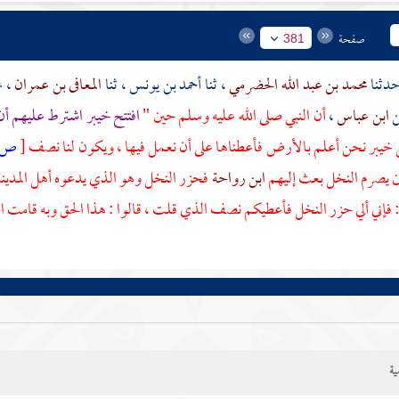
صفحة
381
محمد بن عبد الله الحضرمي
، ثنا
أحمد بن يونس
، ثنا
المعافى بن عمران
، 
ن
ابن عباس
،
أن النبي صلى الله عليه وسلم حين "
افتتح
خيبر
اشترط عليهم أن
ل
خيبر
نحن أعلم بالأرض فأعطناها على أن نعمل فيها ، ويكون لنا نصف
[
ص:
ن يصرم النخل بعث إليهم
ابن رواحة
فحزر النخل وهو الذي يدعوه أهل
المدين
: فإني ألي حزر النخل فأعطيكم نصف الذي قلت ، قالوا : هذا الحق وبه قامت
ية