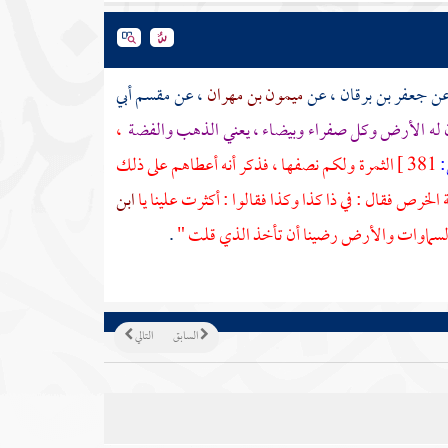
عن
جعفر بن برقان
، عن
ميمون بن مهران
، عن
مقسم أبي
 له الأرض وكل صفراء وبيضاء ، يعني الذهب والفضة
،
381 ]
الثمرة ولكم نصفها ، فذكر أنه أعطاهم على ذلك
ة
الخرص فقال : في ذا كذا وكذا فقالوا : أكثرت علينا يا
ابن
 السماوات والأرض رضينا أن تأخذ الذي قلت "
.
السابق
التالي