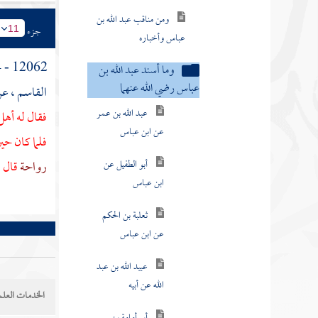
ومن مناقب عبد الله بن
عباس وأخباره
جزء
11
وما أسند عبد الله بن
12062 - حدثنا
عباس رضي الله عنهما
القاسم
، ع
عبد الله بن عمر
فقال له أه
عن ابن عباس
فلما كان حي
أبو الطفيل عن
رواحة
قال 
ابن عباس
ثعلبة بن الحكم
عن ابن عباس
عبيد الله بن عبد
الله عن أبيه
الخدمات العلم
أبو أمامة بن