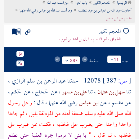
الرئيسية
المعجم الكبير
باب العين
من اسمه عبد الله
تراجم الأعلام
أحاديث عبد الله بن العباس بن عبد المطلب
وما أسند عبد الله بن عباس رضي الله عنهما
مقسم عن ابن عباس
المعجم الكبير
الطبراني - أبو القاسم سليمان بن أحمد بن أيوب
جزء
صفحة
11
387
[
ص:
387 ]
12078 - حدثنا
عبد الرحمن بن سلم الرازي
،
ثنا
سهل بن عثمان
، ثنا
علي بن مسهر
، عن
الحجاج
، عن
الحكم
،
عن
مقسم
، عن
ابن عباس
رضي الله عنهما ، قال :
رحل رسول
الله صلى الله عليه وسلم ضعفة أهله من
المزدلفة
بليل ، ثم جاءنا
واحدا واحدا حتى يضرب على فخذيه ، فكنت ممن ضرب على
فخذيه ، ثم قال : "
يا بني لا ترموا جمرة
العقبة
حتى تطلع