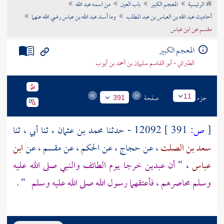
الرئيسية
المعجم الكبير
باب العين
من اسمه عبد الله
تراجم الأعلام
أحاديث عبد الله بن العباس بن عبد المطلب
وما أسند عبد الله بن عباس رضي الله عنهما
مقسم عن ابن عباس
المعجم الكبير
الطبراني - أبو القاسم سليمان بن أحمد بن أيوب
جزء
صفحة
11
391
[
ص:
391 ]
12092 - حدثنا
محمد بن عثمان
، ثنا أبي ، ثنا
سعد بن الصلت
، عن
حجاج
، عن
الحكم
، عن
مقسم
، عن
ابن
عباس
، "
أن عبدين خرجا يوم
الطائف
والنبي صلى الله عليه
وسلم محاصرهم ، فأعتقهما رسول الله صلى الله عليه وسلم
" .