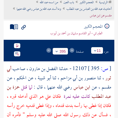
الرئيسية
المعجم الكبير
باب العين
من اسمه عبد الله
تراجم الأعلام
أحاديث عبد الله بن العباس بن عبد المطلب
وما أسند عبد الله بن عباس رضي الله عنهما
مقسم عن ابن عباس
المعجم الكبير
الطبراني - أبو القاسم سليمان بن أحمد بن أيوب
جزء
صفحة
11
395
[
ص:
395 ]
12107 - حدثنا
الفضل بن هارون
، صاحب
أبي
ثور
، ثنا
منصور بن أبي مزاحم
، ثنا
أبو شيبة
، عن
الحكم
، عن
مقسم
، عن
ابن عباس
رضي الله عنهما ، قال :
لما قتل
حمزة بن
عبد المطلب
كانت عليه نمرة
فكان علي هو الذي أدخله قبره ،
فكان إذا غطى بها رأسه بدت قدماه ، وإذا غطى قدميه خرج رأسه
، فسأل عن ذلك رسول الله صلى الله عليه وسلم " فأمره أن