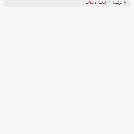
الرئيسية
المكتبة الإسلامية
تراجم الأعلام