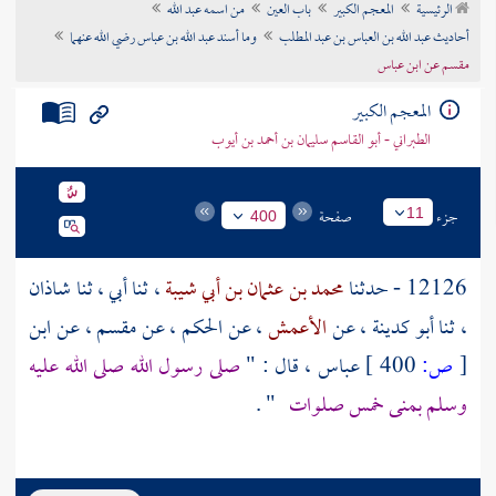
الرئيسية
المعجم الكبير
باب العين
من اسمه عبد الله
تراجم الأعلام
أحاديث عبد الله بن العباس بن عبد المطلب
وما أسند عبد الله بن عباس رضي الله عنهما
مقسم عن ابن عباس
المعجم الكبير
الطبراني - أبو القاسم سليمان بن أحمد بن أيوب
جزء
صفحة
11
400
12126 - حدثنا
محمد بن عثمان بن أبي شيبة
، ثنا أبي ، ثنا
شاذان
، ثنا
أبو كدينة
، عن
الأعمش
، عن
الحكم
، عن
مقسم
، عن
ابن
[
ص:
400 ]
عباس
، قال : "
صلى رسول الله صلى الله عليه
وسلم بمنى خمس صلوات
" .