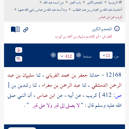
الرئيسية
المعجم الكبير
باب العين
من اسمه عبد الله
تراجم الأعلام
أحاديث عبد الله بن العباس بن عبد المطلب
وما أسند عبد الله بن عباس رضي الله عنهما
كريب عن ابن عباس
المعجم الكبير
الطبراني - أبو القاسم سليمان بن أحمد بن أيوب
جزء
صفحة
11
412
12168 - حدثنا
جعفر بن محمد الفريابي
، ثنا
سليمان بن عبد
الرحمن الدمشقي
، ثنا
عبد الرحمن بن مغراء
، ثنا
رشدين بن
[
ص:
412 ]
كريب
، عن أبيه ، عن
ابن عباس
، أن النبي صلى
الله عليه وسلم قال : "
لا يصلى إلى قبر ولا على قبر
" .