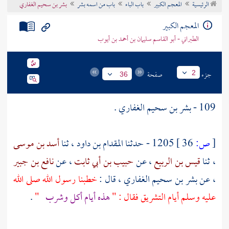
الرئيسية
المعجم الكبير
باب الباء
باب من اسمه بشر
بشر بن سحيم الغفاري
تراجم الأعلام
المعجم الكبير
الطبراني - أبو القاسم سليمان بن أحمد بن أيوب
جزء
صفحة
2
36
109 -
بشر بن سحيم الغفاري
.
[
ص:
36 ]
1205 - حدثنا
المقدام بن داود
، ثنا
أسد بن موسى
، ثنا
قيس بن الربيع
، عن
حبيب بن أبي ثابت
، عن
نافع بن جبير
، عن
بشر بن سحيم الغفاري
، قال :
خطبنا رسول الله صلى الله
عليه وسلم أيام التشريق فقال : "
هذه أيام أكل وشرب
"
.