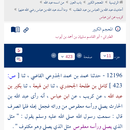
الرئيسية
المعجم الكبير
باب العين
من اسمه عبد الله
تراجم الأعلام
أحاديث عبد الله بن العباس بن عبد المطلب
وما أسند عبد الله بن عباس رضي الله عنهما
كريب عن ابن عباس
المعجم الكبير
الطبراني - أبو القاسم سليمان بن أحمد بن أيوب
جزء
صفحة
11
423
12196 - حدثنا
محمد بن محمد الجذوعي القاضي
، ثنا
[
ص:
423 ]
كامل بن طلحة الجحدري
، ثنا
ابن لهيعة
، ثنا
بكير بن
عبد الله
، عن
كريب
، عن
ابن عباس
، أنه رأى
عبد الله بن
الحارث
يصلي ورأسه معقوص من ورائه فجعل يحله فلما انصرف
قال : سمعت رسول الله صلى الله عليه وسلم يقول : " مثل
الذي
يصلي ورأسه معقوص
مثل الذي يصلي وهو مكتوف " .