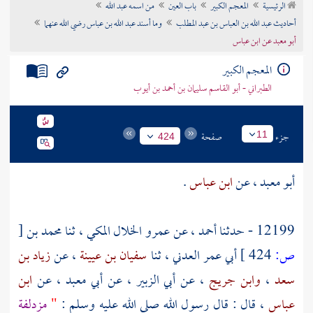
الرئيسية
المعجم الكبير
باب العين
من اسمه عبد الله
تراجم الأعلام
أحاديث عبد الله بن العباس بن عبد المطلب
وما أسند عبد الله بن عباس رضي الله عنهما
أبو معبد عن ابن عباس
المعجم الكبير
الطبراني - أبو القاسم سليمان بن أحمد بن أيوب
جزء
صفحة
11
424
أبو معبد
، عن
ابن عباس
.
12199 - حدثنا
أحمد
، عن
عمرو الخلال المكي
، ثنا
محمد بن
[
ص:
424 ]
أبي عمر العدني
، ثنا
سفيان بن عيينة
، عن
زياد بن
سعد
،
وابن جريج
، عن
أبي الزبير
، عن
أبي معبد
، عن
ابن
عباس
، قال : قال رسول الله صلى الله عليه وسلم :
"
مزدلفة