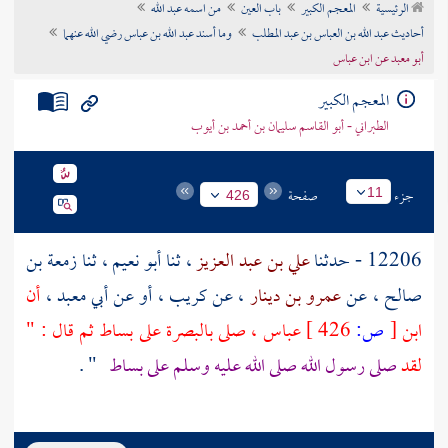
الرئيسية
المعجم الكبير
باب العين
من اسمه عبد الله
تراجم الأعلام
أحاديث عبد الله بن العباس بن عبد المطلب
وما أسند عبد الله بن عباس رضي الله عنهما
أبو معبد عن ابن عباس
المعجم الكبير
الطبراني - أبو القاسم سليمان بن أحمد بن أيوب
جزء
صفحة
11
426
12206 - حدثنا
علي بن عبد العزيز
، ثنا
أبو نعيم
، ثنا
زمعة بن
صالح
، عن
عمرو بن دينار
، عن
كريب
، أو عن
أبي معبد
،
أن
ابن
[
ص:
426 ]
عباس
، صلى
بالبصرة
على بساط ثم قال : "
لقد
صلى رسول الله صلى الله عليه وسلم على بساط
" .