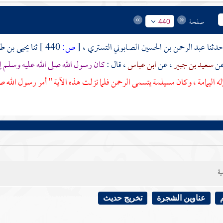
صفحة
440
عبد الرحمن بن الحسين الصابوني التستري
،
[
ص:
440 ]
ثنا
يحيى بن ط
عن
سعيد بن جبير
، عن
ابن عباس
، قال :
كان رسول الله صلى الله عليه وسلم إذ
له
اليمامة
، وكان
مسيلمة
يتسمى الرحمن فلما نزلت هذه الآية " أمر رسول الله صل
ية
عناوين الشجرة
تخريج حديث