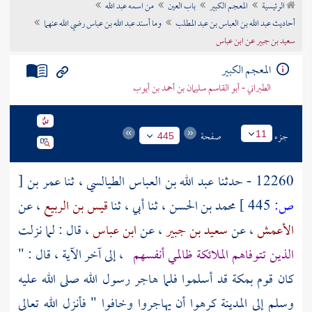
الرئيسية
المعجم الكبير
باب العين
من اسمه عبد الله
تراجم الأعلام
أحاديث عبد الله بن العباس بن عبد المطلب
وما أسند عبد الله بن عباس رضي الله عنهما
سعيد بن جبير عن ابن عباس
المعجم الكبير
الطبراني - أبو القاسم سليمان بن أحمد بن أيوب
جزء
صفحة
11
445
12260 - حدثنا
عبد الله بن العباس الطيالسي
، ثنا
عمر بن
[
ص:
445 ]
محمد بن الحسن
، ثنا
أبي
، ثنا
قيس بن الربيع
، عن
الأعمش
، عن
سعيد بن جبير
، عن
ابن عباس
، قال : لما نزلت
الذين تتوفاهم الملائكة ظالمي أنفسهم
، إلى آخر الآية ، قال : "
كان قوم
بمكة
قد أسلموا فلما هاجر رسول الله صلى الله عليه
وسلم إلى
المدينة
كرهوا أن يهاجروا وخافوا " فأنزل الله تعالى