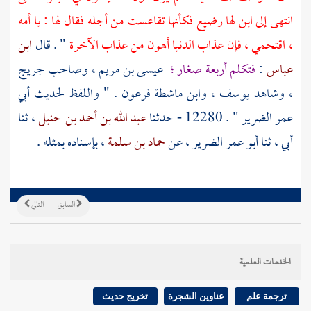
انتهى إلى ابن لها رضيع فكأنها تقاعست من أجله فقال لها : يا أمه
، اقتحمي ، فإن عذاب الدنيا أهون من عذاب الآخرة
" . قال
ابن
عباس
:
فتكلم أربعة صغار ؛
عيسى بن مريم
، وصاحب
جريج
، وشاهد
يوسف
، وابن ماشطة فرعون . " واللفظ لحديث
أبي
عمر الضرير
" . 12280 - حدثنا
عبد الله بن أحمد بن حنبل
، ثنا
أبي ، ثنا
أبو عمر الضرير
، عن
حماد بن سلمة
، بإسناده بمثله .
السابق
التالي
الخدمات العلمية
ترجمة علم
عناوين الشجرة
تخريج حديث