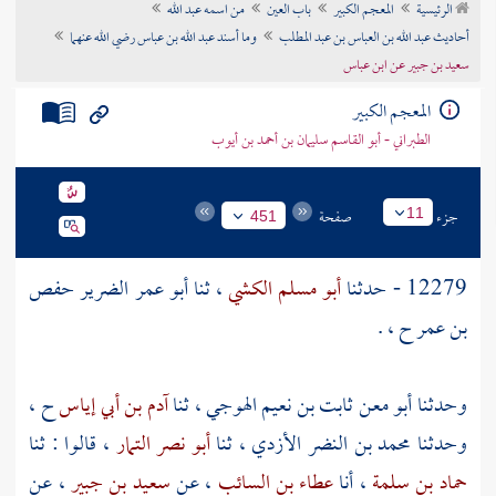
الرئيسية
المعجم الكبير
باب العين
من اسمه عبد الله
تراجم الأعلام
أحاديث عبد الله بن العباس بن عبد المطلب
وما أسند عبد الله بن عباس رضي الله عنهما
سعيد بن جبير عن ابن عباس
المعجم الكبير
الطبراني - أبو القاسم سليمان بن أحمد بن أيوب
جزء
صفحة
11
451
12279 - حدثنا
أبو مسلم الكشي
، ثنا
أبو عمر الضرير حفص
بن عمر
ح ، .
وحدثنا
أبو معن ثابت بن نعيم الهوجي
، ثنا
آدم بن أبي إياس
ح ،
وحدثنا
محمد بن النضر الأزدي
، ثنا
أبو نصر التمار
، قالوا : ثنا
حماد بن سلمة
، أنا
عطاء بن السائب
، عن
سعيد بن جبير
، عن