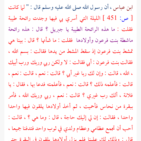
ابن عباس
، أن رسول الله صلى الله عليه وسلم قال : "
لما كانت
[
ص:
451 ]
الليلة التي أسري بي فيها وجدت رائحة طيبة
فقلت :
ما هذه الرائحة الطيبة يا
جبريل
؟ قال : هذه رائحة
ماشطة بنت فرعون وأولادها
فقلت : ما شأنها ؟ قال : بينا هي
تمشط بنت فرعون إذ سقط المشط من يدها فقالت : بسم الله ،
فقالت بنت فرعون : أبي فقالت : لا ولكن ربي وربك ورب أبيك
، الله ، قالت : وإن لك ربا غير أبي ؟ قالت : نعم ، قالت : نعم ،
قالت : فأعلمه ذلك ؟ قالت : نعم ، فأعلمته فدعا بها ، فقال : يا
فلانة ، ألك رب غيري ؟ قالت : نعم ، ربي وربك الله ، فأمر
ببقرة من نحاس فأحميت ، ثم أخذ أولادها يلقون فيها واحدا
واحدا ، فقالت : إن لي إليك حاجة ، قال : وما هي ؟ ، قالت :
أحب أن تجمع عظامي وعظام ولدي في ثوب واحد فتدفنا جميعا ،
قال : وذلك لك علينا فلم يزل أولادها يلقون في البقرة حتى