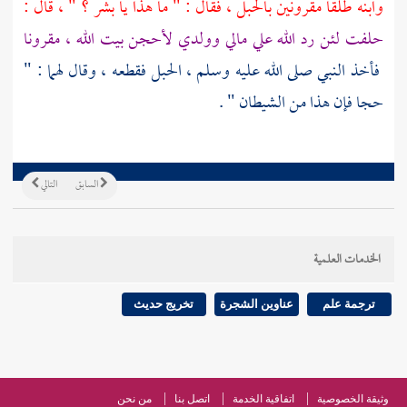
وابنه
طلقا
مقرونين بالحبل ، فقال : " ما هذا يا
بشر
؟ " ، قال :
حلفت لئن رد الله علي مالي وولدي لأحجن بيت الله ، مقرونا
فأخذ النبي صلى الله عليه وسلم ، الحبل فقطعه ، وقال لهما : "
حجا فإن هذا من الشيطان " .
السابق
التالي
الخدمات العلمية
ترجمة علم
عناوين الشجرة
تخريج حديث
وثيقة الخصوصية
اتفاقية الخدمة
اتصل بنا
من نحن