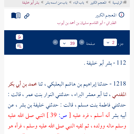
الرئيسية
المعجم الكبير
باب الباء
باب من اسمه بشر
بشر أبو خليفة
تراجم الأعلام
المعجم الكبير
الطبراني - أبو القاسم سليمان بن أحمد بن أيوب
جزء
صفحة
2
39
112 -
بشر أبو خليفة
.
1218 - حدثنا
إبراهيم بن هاشم البعلبكي
، ثنا
محمد بن أبي بكر
المقدمي
، ثنا
أبو معشر البراء
، حدثتني
النوار بنت عمر
، قالت :
حدثتني
فاطمة بنت مسلم
، قالت : حدثني
خليفة بن بشر
، عن
أبيه
بشر
أنه أسلم ، فرد عليه
[
ص:
39 ]
النبي صلى الله عليه
وسلم ماله وولده ، ثم لقيه النبي صلى الله عليه وسلم ، فرآه هو